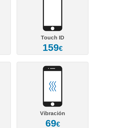
Touch ID
159
€
Vibración
69
€