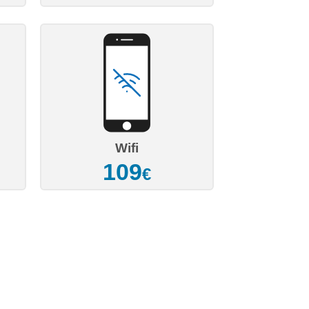
Wifi
109
€