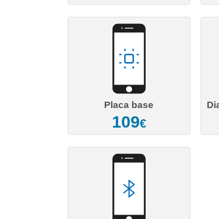
Placa base
Di
109
€